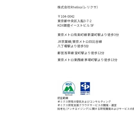
株式会社Rhelixa（レリクサ）
〒104-0042
東京都中央区入船3-7-2
KDX銀座イーストビル 5F
東京メトロ有楽町線 新富町駅より徒歩3分
JR京葉線/東京メトロ日比谷線
八丁堀駅より徒歩5分
都営浅草線 宝町駅より徒歩12分
東京メトロ東西線 茅場町駅より徒歩13分
認証範囲
オミクス研究の受託およびコンサルティング
オミクス研究支援クラウドサービスの開発・運営
抗老化（アンチエイジング）に関する研究開発およびサービスの