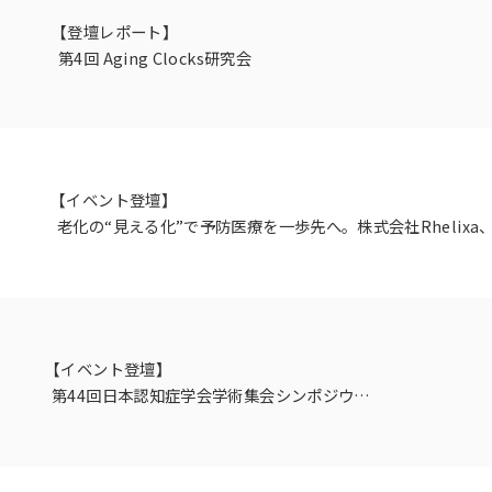
【登壇レポート】
第4回 Aging Clocks研究会
【イベント登壇】
老化の“見える化”で予防医療を一歩先へ。株式会社Rhelix
「YOBO万博2025」ヘルスケアピッチにて『審査員賞』を受賞
【イベント登壇】
第44回日本認知症学会学術集会シンポジウムに
代表・仲木が登壇します