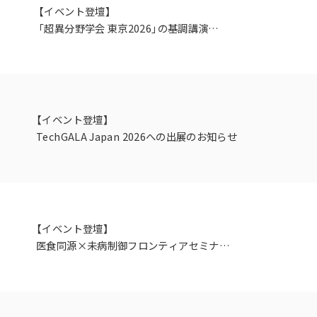
【イベント登壇】
「超異分野学会 東京2026」の基調講演者に
代表 仲木が選出されました。
【イベント登壇】
TechGALA Japan 2026への出展のお知らせ
【イベント登壇】
医食同源×未病制御フロンティアセミナーに
代表 仲木が登壇