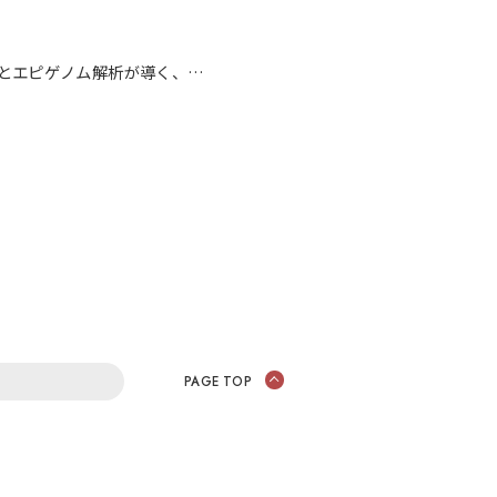
」「腸内環境とエピゲノム解析が導く、
が登壇
PAGE TOP