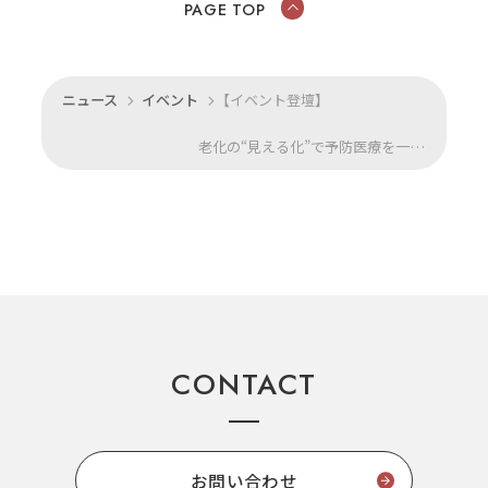
PAGE TOP
ニュース
イベント
【イベント登壇】
老化の“見える化”で予防医療を一歩先へ。株式会社Rhelixa、国内最大級の予防医療イベント「YOBO万博2025」ヘルスケアピッチにて『審査員賞』を受賞
CONTACT
お問い合わせ