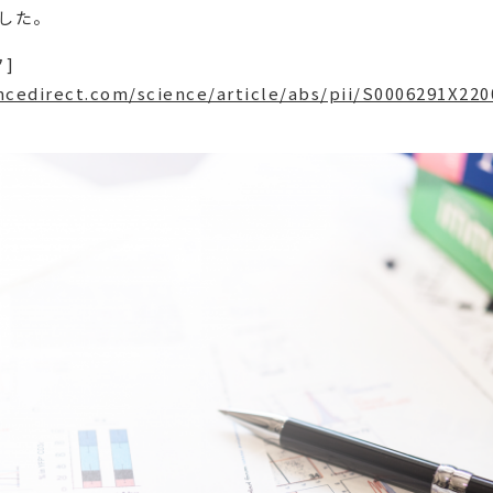
した。
]
ncedirect.com/science/article/abs/pii/S0006291X22