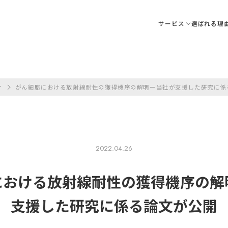
サービス
選ばれる理
せ
がん細胞における放射線耐性の獲得機序の解明ー当社が支援した研究に係
2022.04.26
に
おける
放射線耐性の
獲得機序の
解
支援した
研究に
係る
論文が
公開