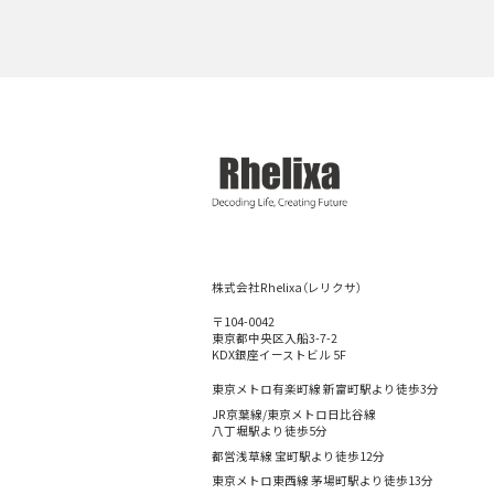
株式会社Rhelixa（レリクサ）
〒104-0042
東京都中央区入船3-7-2
KDX銀座イーストビル 5F
東京メトロ有楽町線 新富町駅より徒歩3分
JR京葉線/東京メトロ日比谷線
八丁堀駅より徒歩5分
都営浅草線 宝町駅より徒歩12分
東京メトロ東西線 茅場町駅より徒歩13分