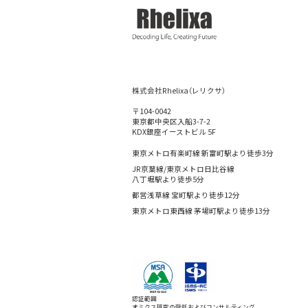
株式会社Rhelixa（レリクサ）
〒104-0042
東京都中央区入船3-7-2
KDX銀座イーストビル 5F
東京メトロ有楽町線 新富町駅より徒歩3分
JR京葉線/東京メトロ日比谷線
八丁堀駅より徒歩5分
都営浅草線 宝町駅より徒歩12分
東京メトロ東西線 茅場町駅より徒歩13分
認証範囲
オミクス研究の受託およびコンサルティング