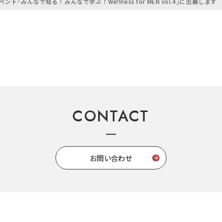
ント「みんなで知る！みんなで学ぶ！We!!ness for MEN vol.4」に出展します
CONTACT
お問い合わせ