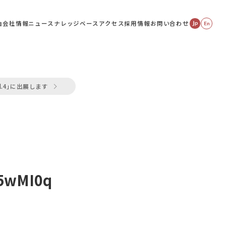
由
会社情報
ニュース
ナレッジベース
アクセス
採用情報
お問い合わせ
l.4」に出展します
cover-uHIMjnnVbOFJGkJnNR0eRFXhyf5wMI0q
f5wMI0q