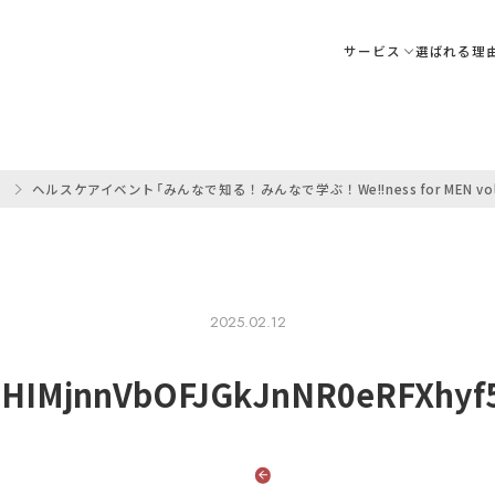
サービス
選ばれる理
ア
ヘルスケアイベント「みんなで知る！みんなで学ぶ！We!!ness for MEN vo
2025.02.12
uHIMjnnVbOFJGkJnNR0eRFXhy