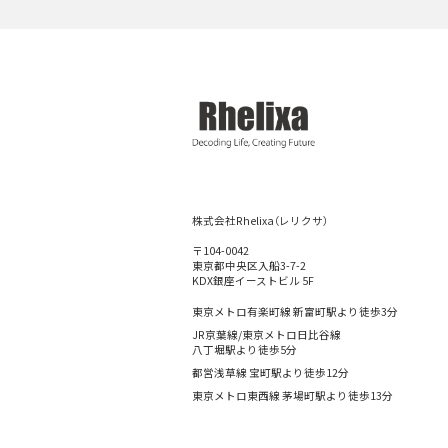
株式会社Rhelixa（レリクサ）
〒104-0042
東京都中央区入船3-7-2
KDX銀座イーストビル 5F
東京メトロ有楽町線 新富町駅より徒歩3分
JR京葉線/東京メトロ日比谷線
八丁堀駅より徒歩5分
都営浅草線 宝町駅より徒歩12分
東京メトロ東西線 茅場町駅より徒歩13分