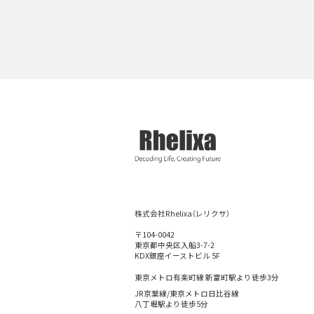
株式会社Rhelixa（レリクサ）
〒104-0042
東京都中央区入船3-7-2
KDX銀座イーストビル 5F
東京メトロ有楽町線 新富町駅より徒歩3分
JR京葉線/東京メトロ日比谷線
八丁堀駅より徒歩5分