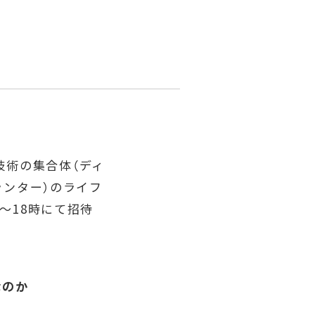
技術の集合体（ディ
プランター）のライフ
時〜18時にて招待
なのか