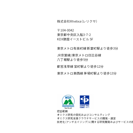
株式会社Rhelixa（レリクサ）
〒104-0042
東京都中央区入船3-7-2
KDX銀座イーストビル 5F
東京メトロ有楽町線 新富町駅より徒歩3分
JR京葉線/東京メトロ日比谷線
八丁堀駅より徒歩5分
都営浅草線 宝町駅より徒歩12分
東京メトロ東西線 茅場町駅より徒歩13分
認証範囲
オミクス研究の受託およびコンサルティング
オミクス研究支援クラウドサービスの開発・運営
抗老化（アンチエイジング）に関する研究開発およびサービスの