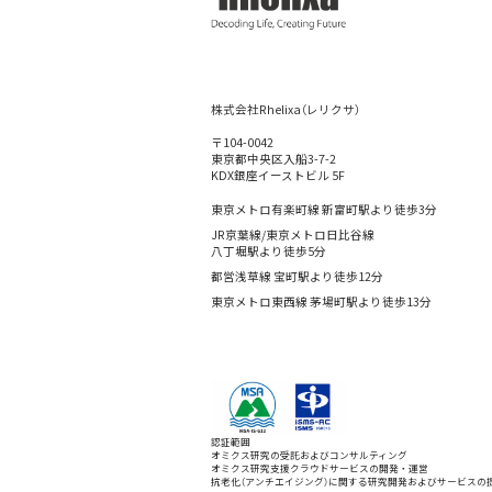
株式会社Rhelixa（レリクサ）
〒104-0042
東京都中央区入船3-7-2
KDX銀座イーストビル 5F
東京メトロ有楽町線 新富町駅より徒歩3分
JR京葉線/東京メトロ日比谷線
八丁堀駅より徒歩5分
都営浅草線 宝町駅より徒歩12分
東京メトロ東西線 茅場町駅より徒歩13分
認証範囲
オミクス研究の受託およびコンサルティング
オミクス研究支援クラウドサービスの開発・運営
抗老化（アンチエイジング）に関する研究開発およびサービスの