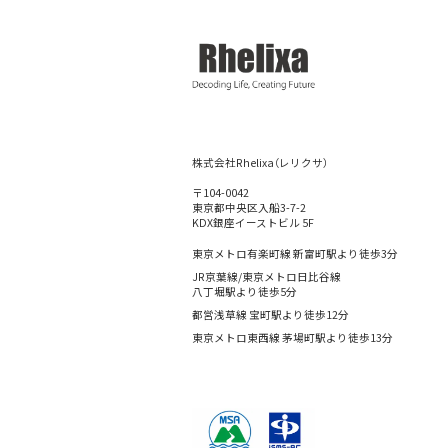
株式会社Rhelixa（レリクサ）
〒104-0042
東京都中央区入船3-7-2
KDX銀座イーストビル 5F
東京メトロ有楽町線 新富町駅より徒歩3分
JR京葉線/東京メトロ日比谷線
八丁堀駅より徒歩5分
都営浅草線 宝町駅より徒歩12分
東京メトロ東西線 茅場町駅より徒歩13分